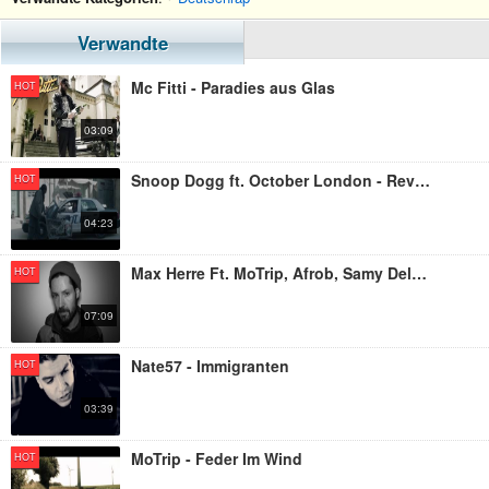
Verwandte
Mc Fitti - Paradies aus Glas
HOT
03:09
Snoop Dogg ft. October London - Revolution
HOT
04:23
Max Herre Ft. MoTrip, Afrob, Samy Deluxe & Megaloh - Rap Ist (Extended)
HOT
07:09
Nate57 - Immigranten
HOT
03:39
MoTrip - Feder Im Wind
HOT