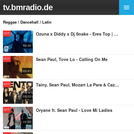
tv.bmradio.de
Reggae / Dancehall / Latin
Ozuna x Diddy x Dj Snake - Eres Top | Capítulo 4
HOT
03:36
Sean Paul, Tove Lo - Calling On Me
HOT
03:41
Tainy, Sean Paul, Mozart La Para & Cazzu - LENTO
HOT
03:02
Oryane ft. Sean Paul - Love Mi Ladies
HOT
02:50