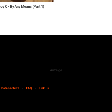
y Q - By Any Means (Part 1)
Anzeige
Datenschutz
FAQ
Link us