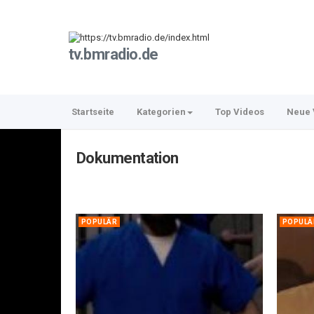
tv.bmradio.de
Startseite
Kategorien
Top Videos
Neue 
Dokumentation
POPULÄR
POPULÄ