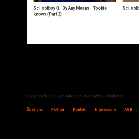
ScHoolboy Q - By Any Means - Tookie
ScHoolbo
knows (Part 2)
Copyright © 2026 BMRadio GbR. Alle Rechte vorbehalten.
Über uns
Partner
Kontakt
Impressum
AGB