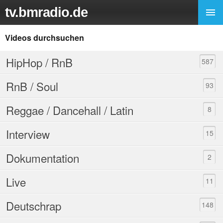
tv.bmradio.de
Videos durchsuchen
HipHop / RnB
587
RnB / Soul
93
Reggae / Dancehall / Latin
8
Interview
15
Dokumentation
2
Live
11
Deutschrap
148