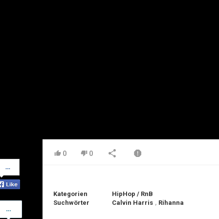
0
0
Share
on
Facebook
Kategorien
HipHop / RnB
Suchwörter
Calvin Harris
,
Rihanna
Share
on