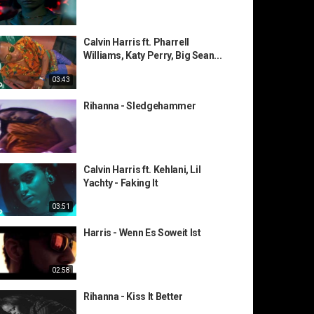
Calvin Harris ft. Pharrell
Williams, Katy Perry, Big Sean...
03:43
Rihanna - Sledgehammer
Calvin Harris ft. Kehlani, Lil
Yachty - Faking It
03:51
Harris - Wenn Es Soweit Ist
02:58
Rihanna - Kiss It Better