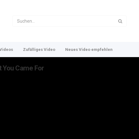
Videos
Zufälliges Video
Neues Video empfehlen
hat You Came For