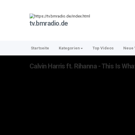
tv.bmradio.de
Startseite
Kategorien
Top Videos
Neue 
Calvin Harris ft. Rihanna - This Is W