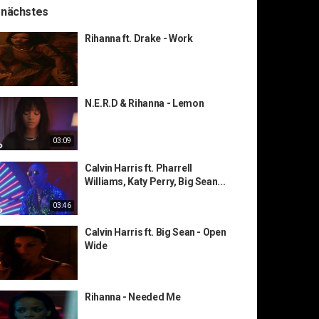
 nächstes
Rihanna ft. Drake - Work
N.E.R.D & Rihanna - Lemon
03:09
Calvin Harris ft. Pharrell
Williams, Katy Perry, Big Sean...
03:46
Calvin Harris ft. Big Sean - Open
Wide
Rihanna - Needed Me