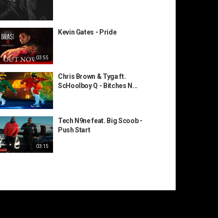
Kevin Gates - Pride
03:55
Chris Brown & Tyga ft.
ScHoolboy Q - Bitches N...
Tech N9ne feat. Big Scoob -
Push Start
03:15