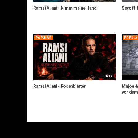
Ramsi Aliani - Nimm meine Hand
Seyo ft.
POPULÄR
POPULÄ
04:04
Ramsi Aliani - Rosenblätter
Majoe & 
vor dem