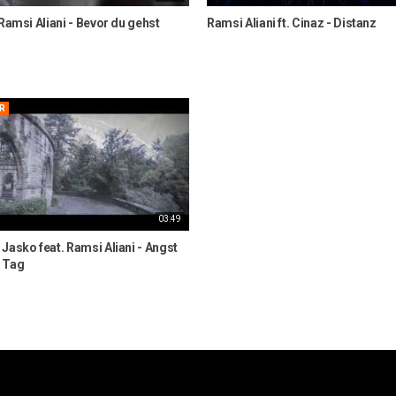
 Ramsi Aliani - Bevor du gehst
Ramsi Aliani ft. Cinaz - Distanz
R
03:49
Jasko feat. Ramsi Aliani - Angst
 Tag