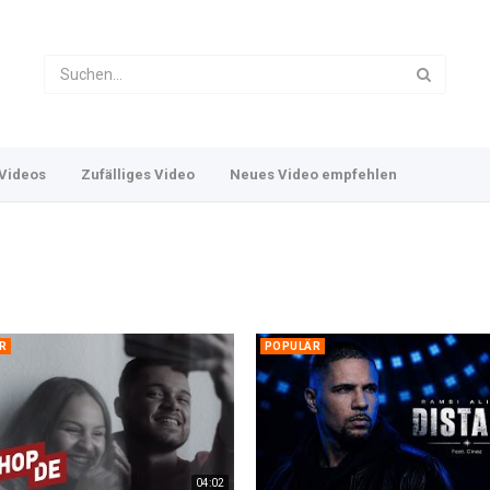
Videos
Zufälliges Video
Neues Video empfehlen
R
POPULÄR
04:02