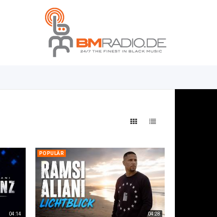
POPULÄR
04:14
04:28